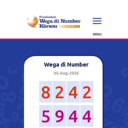
Wega di Number
05-Aug-2026
8
2
4
2
5
9
4
4