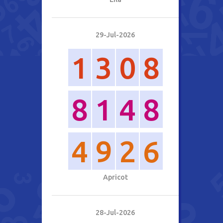
29-Jul-2026
1
3
0
8
8
1
4
8
4
9
2
6
A
p
r
i
c
o
t
28-Jul-2026