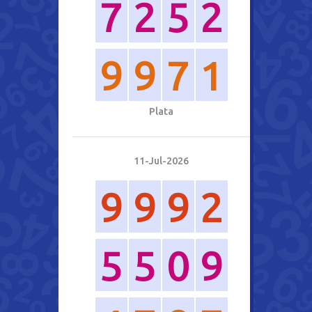
7
2
5
2
9
9
7
1
P
l
a
t
a
11-Jul-2026
9
9
9
2
5
5
0
9