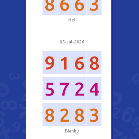
8
6
6
3
H
e
l
05-Jul-2026
9
1
6
8
5
7
2
4
8
2
8
3
B
l
a
n
k
u