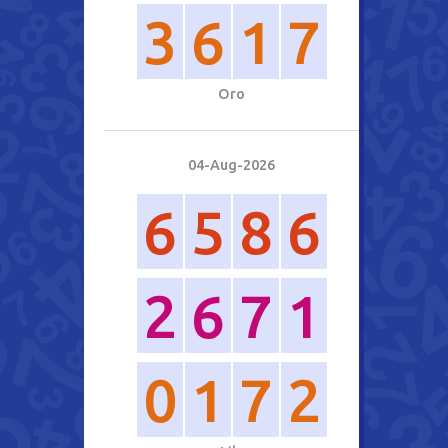
3
6
1
7
O
r
o
04-Aug-2026
6
5
8
6
2
6
7
1
0
1
7
2