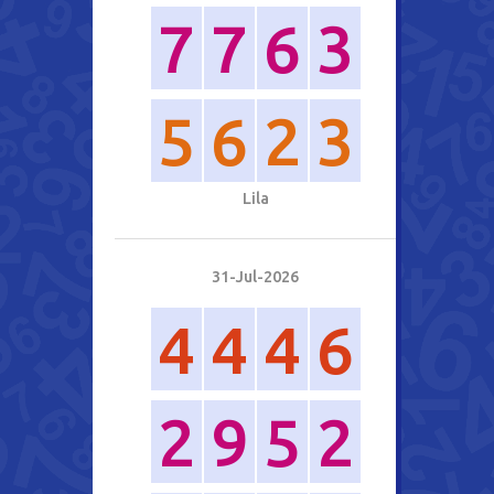
7
7
6
3
5
6
2
3
L
i
l
a
31-Jul-2026
4
4
4
6
2
9
5
2