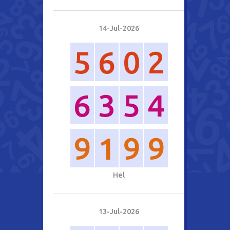
14-Jul-2026
5
6
0
2
6
3
5
4
9
1
9
9
H
e
l
13-Jul-2026