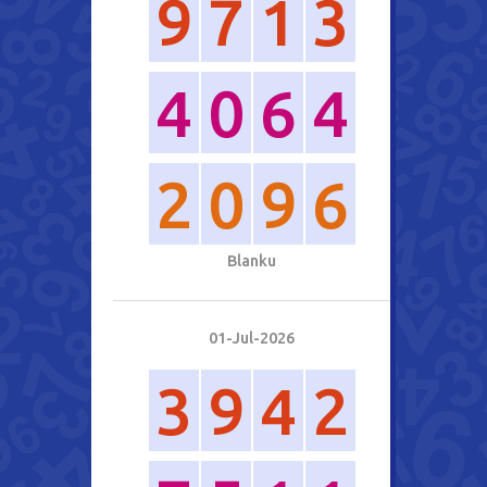
9
7
1
3
4
0
6
4
2
0
9
6
B
l
a
n
k
u
01-Jul-2026
3
9
4
2