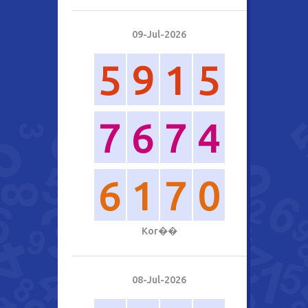
09-Jul-2026
5
9
1
5
7
6
7
4
6
1
7
0
K
o
r
�
�
08-Jul-2026