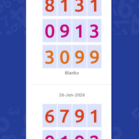
8
1
3
1
0
9
1
3
3
0
9
9
B
l
a
n
k
u
26-Jun-2026
6
7
9
1