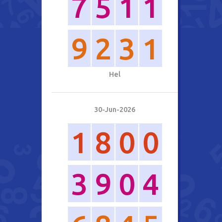
7
5
1
1
9
2
3
1
H
e
l
30-Jun-2026
1
8
0
0
3
9
0
4