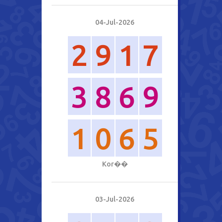
04-Jul-2026
2
9
1
7
3
8
6
9
1
0
6
5
K
o
r
�
�
03-Jul-2026