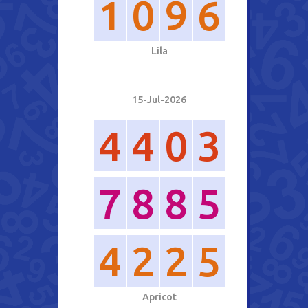
1
0
9
6
L
i
l
a
15-Jul-2026
4
4
0
3
7
8
8
5
4
2
2
5
A
p
r
i
c
o
t