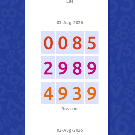
L
i
l
a
03-Aug-2026
0
0
8
5
2
9
8
9
4
9
3
9
R
o
s
s
k
u
r
02-Aug-2026