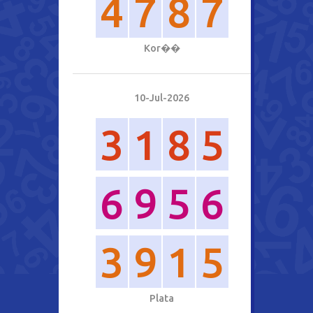
4
7
8
7
K
o
r
�
�
10-Jul-2026
3
1
8
5
6
9
5
6
3
9
1
5
P
l
a
t
a