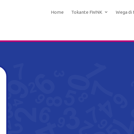
Home
Tokante FWNK
Wega di