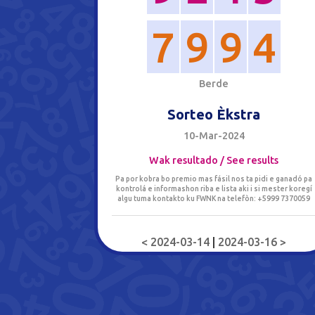
7
9
9
4
B
e
r
d
e
Sorteo Èkstra
10-Mar-2024
Wak resultado / See results
Pa por kobra bo premio mas fásil nos ta pidi e ganadó pa
kontrolá e informashon riba e lista aki i si mester koregí
algu tuma kontakto ku FWNK na telefòn: +5999 7370059
< 2024-03-14
|
2024-03-16 >