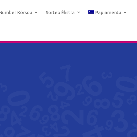
 Number Kòrsou
Sorteo Èkstra
Papiamentu