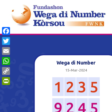
Facebook
Twitter
Email
Wega di Number
WhatsApp
15-Mar-2024
Copy
1
2
3
5
Link
PrintFriendly
9
2
4
5