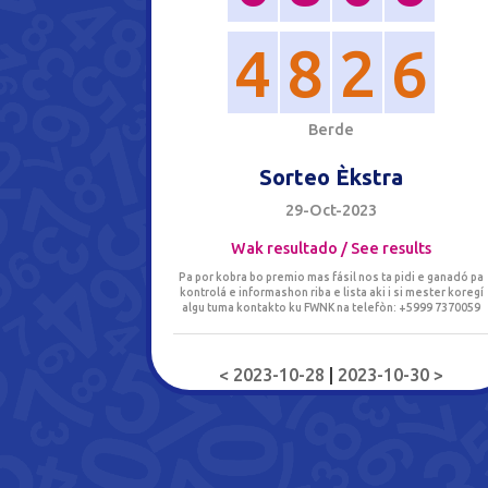
4
8
2
6
B
e
r
d
e
Sorteo Èkstra
29-Oct-2023
Wak resultado / See results
Pa por kobra bo premio mas fásil nos ta pidi e ganadó pa
kontrolá e informashon riba e lista aki i si mester koregí
algu tuma kontakto ku FWNK na telefòn: +5999 7370059
< 2023-10-28
|
2023-10-30 >