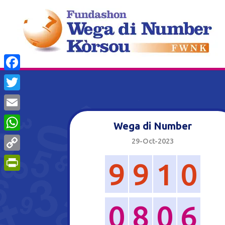
Facebook
Twitter
Email
Wega di Number
WhatsApp
29-Oct-2023
Copy
9
9
1
0
Link
PrintFriendly
0
8
0
6