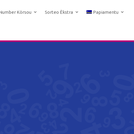
 Number Kòrsou
Sorteo Èkstra
Papiamentu