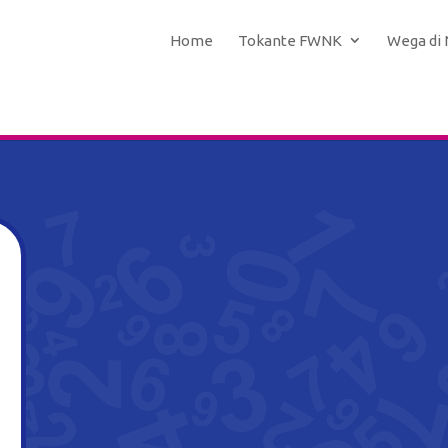
Home
Tokante FWNK
Wega di