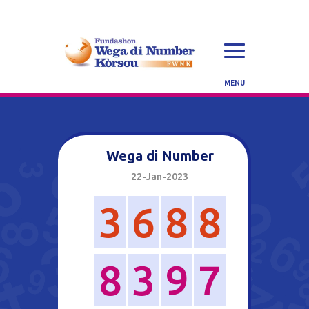
Wega di Number
22-Jan-2023
3
6
8
8
8
3
9
7