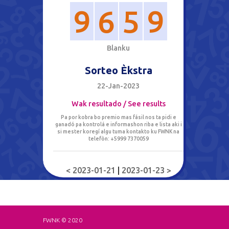
9
6
5
9
B
l
a
n
k
u
Sorteo Èkstra
22-Jan-2023
Wak resultado / See results
Pa por kobra bo premio mas fásil nos ta pidi e
ganadó pa kontrolá e informashon riba e lista aki i
si mester koregí algu tuma kontakto ku FWNK na
telefòn: +5999 7370059
< 2023-01-21
|
2023-01-23 >
FWNK © 2020