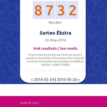
8
7
3
2
R
o
s
s
k
u
r
Sorteo Èkstra
22-May-2016
Wak resultado / See results
Pa por kobra bo premio mas fásil nos ta pidi e
ganadó pa kontrolá e informashon riba e lista aki i
si mester koregí algu tuma kontakto ku FWNK na
telefòn: +5999 7370059
< 2016-05-24
|
2016-05-26 >
FWNK © 2020