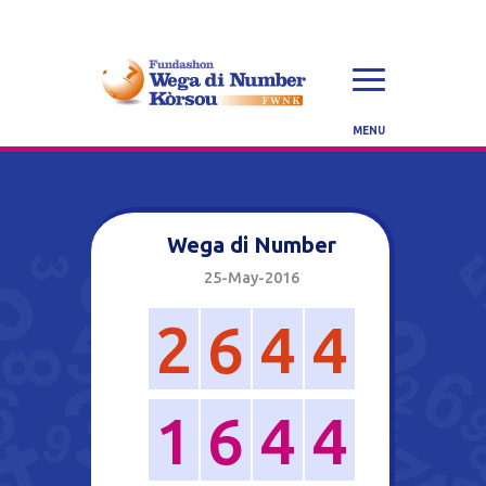
Wega di Number
25-May-2016
2
6
4
4
1
6
4
4