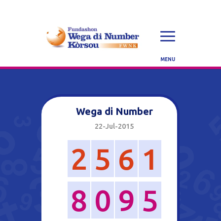
Wega di Number
22-Jul-2015
2
5
6
1
8
0
9
5