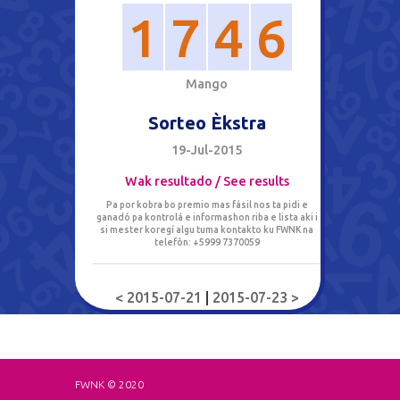
1
7
4
6
M
a
n
g
o
Sorteo Èkstra
19-Jul-2015
Wak resultado / See results
Pa por kobra bo premio mas fásil nos ta pidi e
ganadó pa kontrolá e informashon riba e lista aki i
si mester koregí algu tuma kontakto ku FWNK na
telefòn: +5999 7370059
< 2015-07-21
|
2015-07-23 >
FWNK © 2020