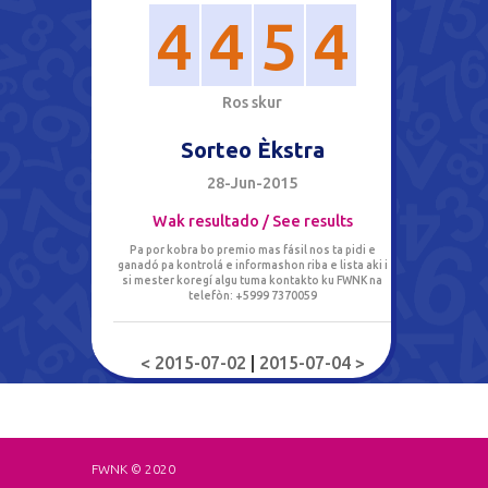
4
4
5
4
R
o
s
s
k
u
r
Sorteo Èkstra
28-Jun-2015
Wak resultado / See results
Pa por kobra bo premio mas fásil nos ta pidi e
ganadó pa kontrolá e informashon riba e lista aki i
si mester koregí algu tuma kontakto ku FWNK na
telefòn: +5999 7370059
< 2015-07-02
|
2015-07-04 >
FWNK © 2020