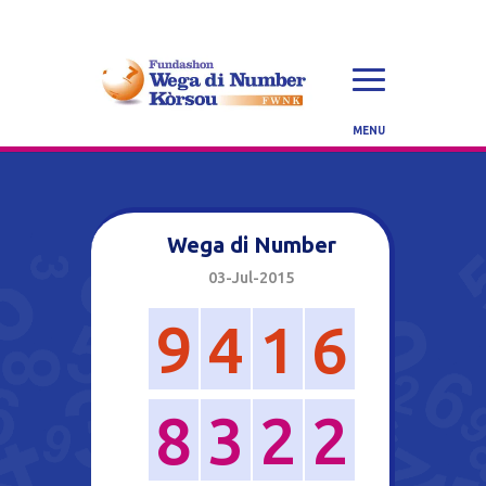
Wega di Number
03-Jul-2015
9
4
1
6
8
3
2
2