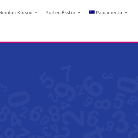
 Number Kòrsou
Sorteo Èkstra
Papiamentu