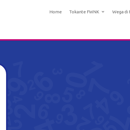
Home
Tokante FWNK
Wega di