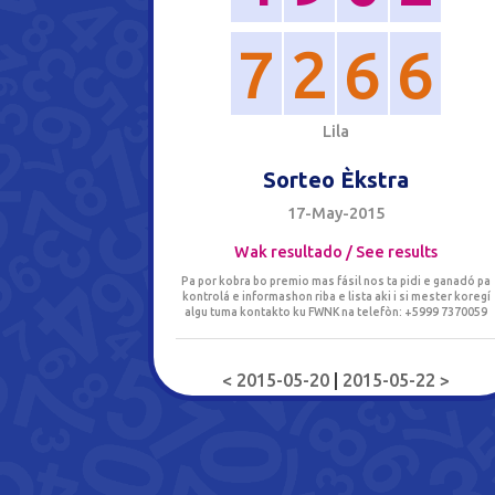
7
2
6
6
L
i
l
a
Sorteo Èkstra
17-May-2015
Wak resultado / See results
Pa por kobra bo premio mas fásil nos ta pidi e ganadó pa
kontrolá e informashon riba e lista aki i si mester koregí
algu tuma kontakto ku FWNK na telefòn: +5999 7370059
< 2015-05-20
|
2015-05-22 >