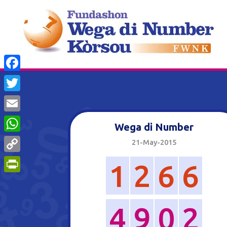
Facebook
Twitter
Email
Wega di Number
WhatsApp
21-May-2015
Copy
1
2
6
6
Link
PrintFriendly
4
9
0
2