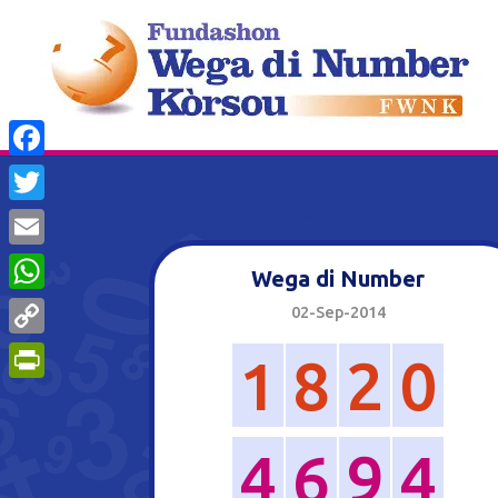
Facebook
Twitter
Email
Wega di Number
WhatsApp
02-Sep-2014
Copy
1
8
2
0
Link
PrintFriendly
4
6
9
4