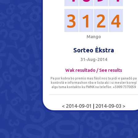
3
1
2
4
M
a
n
g
o
Sorteo Èkstra
31-Aug-2014
Wak resultado / See results
Pa por kobra bo premio mas fásil nos ta pidi e ganadó pa
kontrolá e informashon riba e lista aki i si mester koregí
algu tuma kontakto ku FWNK na telefòn: +5999 7370059
< 2014-09-01
|
2014-09-03 >