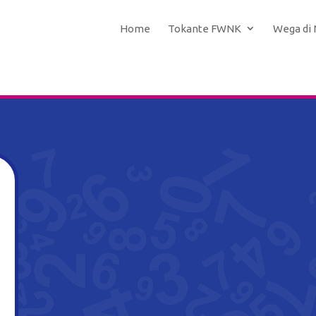
Home
Tokante FWNK
Wega di