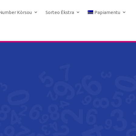
 Number Kòrsou
Sorteo Èkstra
Papiamentu