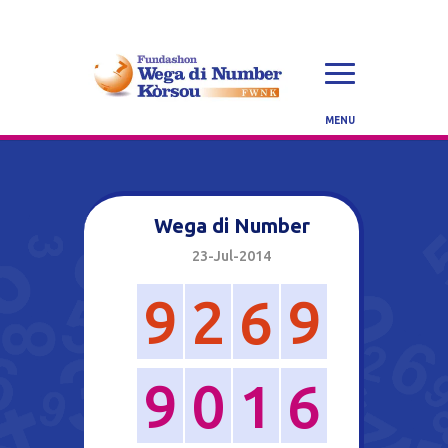
Wega di Number
23-Jul-2014
9
2
6
9
9
0
1
6