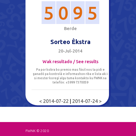
5
0
9
5
B
e
r
d
e
Sorteo Èkstra
20-Jul-2014
Wak resultado / See results
Pa por kobra bo premio mas fásil nos ta pidi e
ganadó pa kontrolá e informashon riba e lista aki i
si mester koregí algu tuma kontakto ku FWNK na
telefòn: +5999 7370059
< 2014-07-22
|
2014-07-24 >
FWNK © 2020