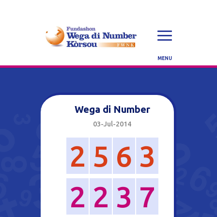
Wega di Number
03-Jul-2014
2
5
6
3
2
2
3
7