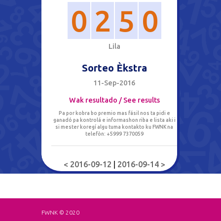
0
2
5
0
L
i
l
a
Sorteo Èkstra
11-Sep-2016
Wak resultado / See results
Pa por kobra bo premio mas fásil nos ta pidi e
ganadó pa kontrolá e informashon riba e lista aki i
si mester koregí algu tuma kontakto ku FWNK na
telefòn: +5999 7370059
< 2016-09-12
|
2016-09-14 >
FWNK © 2020