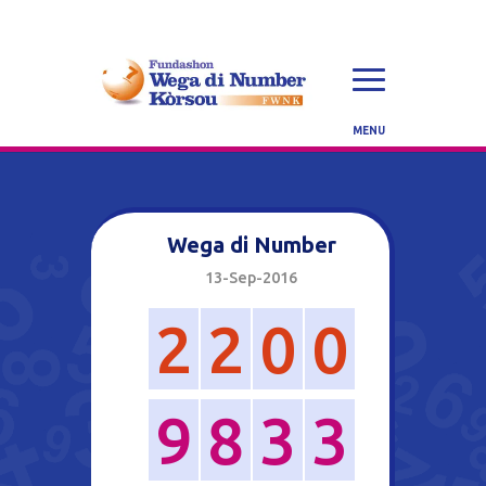
Wega di Number
13-Sep-2016
2
2
0
0
9
8
3
3