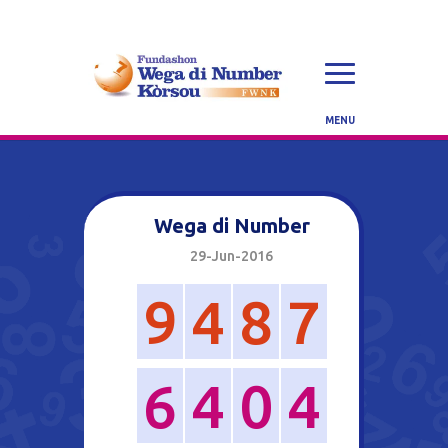
Wega di Number
29-Jun-2016
9
4
8
7
6
4
0
4