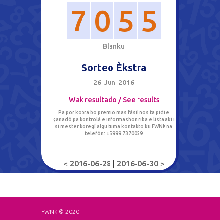
7
0
5
5
B
l
a
n
k
u
Sorteo Èkstra
26-Jun-2016
Wak resultado / See results
Pa por kobra bo premio mas fásil nos ta pidi e
ganadó pa kontrolá e informashon riba e lista aki i
si mester koregí algu tuma kontakto ku FWNK na
telefòn: +5999 7370059
< 2016-06-28
|
2016-06-30 >
FWNK © 2020