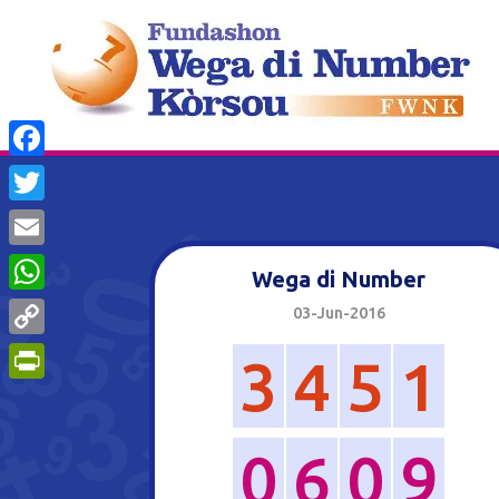
Facebook
Twitter
Email
Wega di Number
WhatsApp
03-Jun-2016
Copy
3
4
5
1
Link
PrintFriendly
0
6
0
9