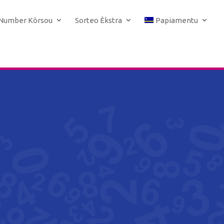
 Number Kòrsou
Sorteo Èkstra
Papiamentu