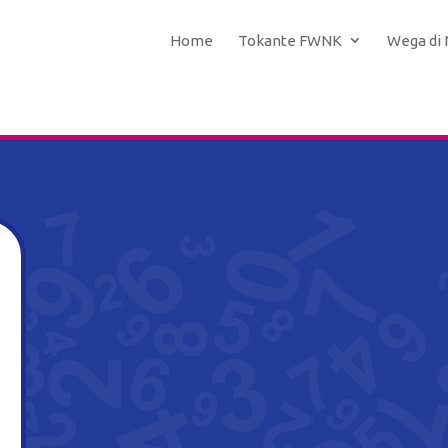
Home
Tokante FWNK
Wega di