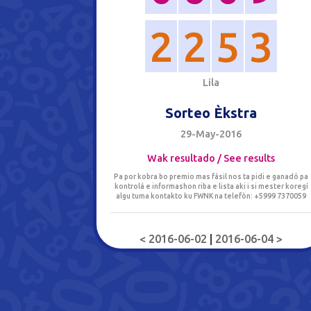
2
2
5
3
L
i
l
a
Sorteo Èkstra
29-May-2016
Wak resultado / See results
Pa por kobra bo premio mas fásil nos ta pidi e ganadó pa
kontrolá e informashon riba e lista aki i si mester koregí
algu tuma kontakto ku FWNK na telefòn: +5999 7370059
< 2016-06-02
|
2016-06-04 >