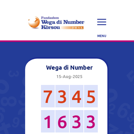
Wega di Number
15-Aug-2025
7
3
4
5
1
6
3
3