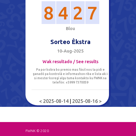
8
4
2
7
B
l
o
u
Sorteo Èkstra
10-Aug-2025
Wak resultado / See results
Pa por kobra bo premio mas fásil nos ta pidi e
ganadó pa kontrolá e informashon riba e lista aki i
si mester koregí algu tuma kontakto ku FWNK na
telefòn: +5999 7370059
< 2025-08-14
|
2025-08-16 >
FWNK © 2020