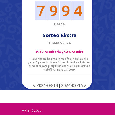
7
9
9
4
B
e
r
d
e
Sorteo Èkstra
10-Mar-2024
Wak resultado / See results
Pa por kobra bo premio mas fásil nos ta pidi e
ganadó pa kontrolá e informashon riba e lista aki i
si mester koregí algu tuma kontakto ku FWNK na
telefòn: +5999 7370059
< 2024-03-14
|
2024-03-16 >
FWNK © 2020