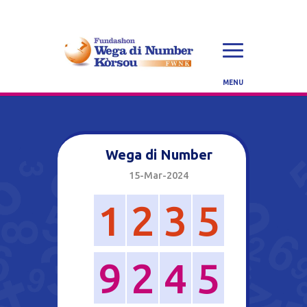
Wega di Number
15-Mar-2024
1
2
3
5
9
2
4
5