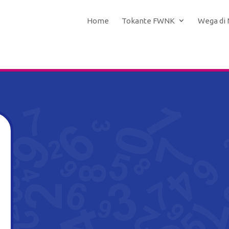
Home
Tokante FWNK
Wega di