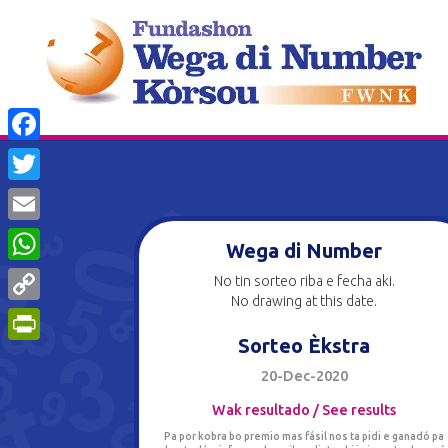
Facebook
Twitter
Email
Wega di Number
WhatsApp
No tin sorteo riba e fecha aki.
No drawing at this date.
Copy
Sorteo Èkstra
Link
PrintFriendly
20-Dec-2020
Wak resultado / See results
Pa por kobra bo premio mas fásil nos ta pidi e ganadó pa