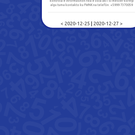
kontrolá e informashon riba e lista aki i si mester koregí
algu tuma kontakto ku FWNK na telefòn: +5999 7370059
< 2020-12-25
|
2020-12-27 >