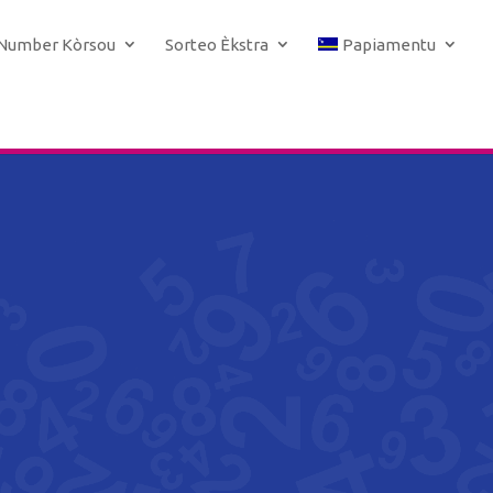
 Number Kòrsou
Sorteo Èkstra
Papiamentu