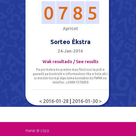
0
7
8
5
A
p
r
i
c
o
t
Sorteo Èkstra
24-Jan-2016
Wak resultado / See results
Pa por kobra bo premio mas fásil nos ta pidi e
ganadó pa kontrolá e informashon riba e lista aki i
si mester koregí algu tuma kontakto ku FWNK na
telefòn: +5999 7370059
< 2016-01-28
|
2016-01-30 >
FWNK © 2020