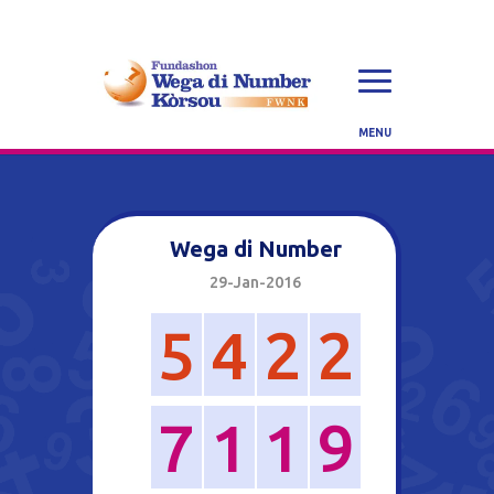
Wega di Number
29-Jan-2016
5
4
2
2
7
1
1
9