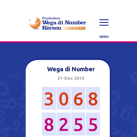
Wega di Number
21-Dec-2015
3
0
6
8
8
2
5
5