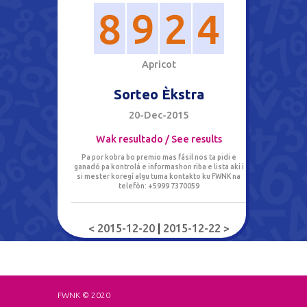
8
9
2
4
A
p
r
i
c
o
t
Sorteo Èkstra
20-Dec-2015
Wak resultado / See results
Pa por kobra bo premio mas fásil nos ta pidi e
ganadó pa kontrolá e informashon riba e lista aki i
si mester koregí algu tuma kontakto ku FWNK na
telefòn: +5999 7370059
< 2015-12-20
|
2015-12-22 >
FWNK © 2020