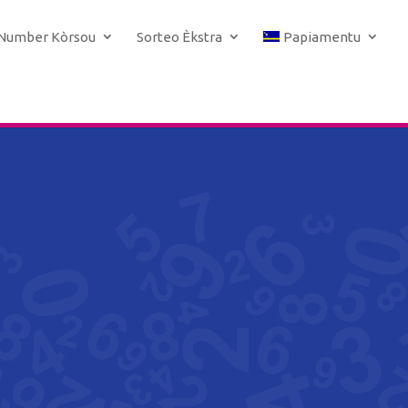
 Number Kòrsou
Sorteo Èkstra
Papiamentu