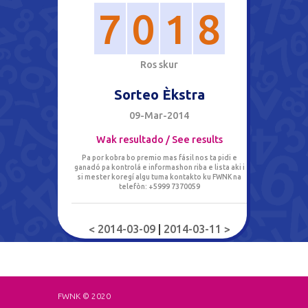
7
0
1
8
R
o
s
s
k
u
r
Sorteo Èkstra
09-Mar-2014
Wak resultado / See results
Pa por kobra bo premio mas fásil nos ta pidi e
ganadó pa kontrolá e informashon riba e lista aki i
si mester koregí algu tuma kontakto ku FWNK na
telefòn: +5999 7370059
< 2014-03-09
|
2014-03-11 >
FWNK © 2020