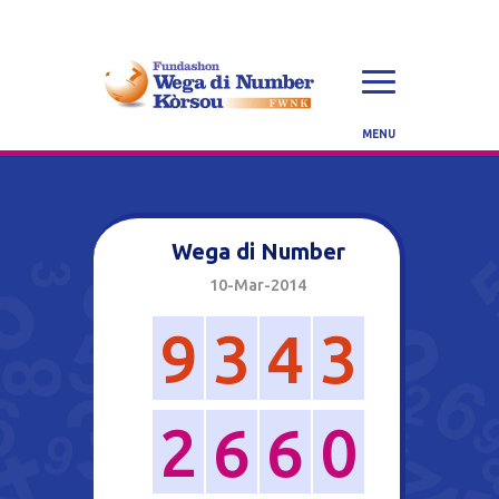
Wega di Number
10-Mar-2014
9
3
4
3
2
6
6
0